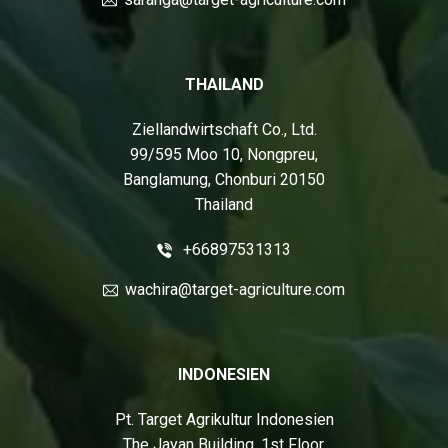
THAILAND
Ziellandwirtschaft Co., Ltd.
99/595 Moo 10, Nongpreu,
Banglamung, Chonburi 20150
Thailand
+66897531313
wachira@target-agriculture.com
INDONESIEN
Pt. Target Agrikultur Indonesien
The Jayan Building, 1st Floor,