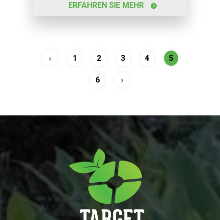
ERFAHREN SIE MEHR
1
2
3
4
5
6